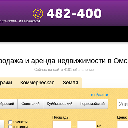
родажа и аренда недвижимости в Омс
Сейчас на сайте 4101 объявление
аражи
Коммерческая
Земля
в области
ябрьский
Советский
Куйбышевский
Первомайский
движимости от агентств, собственников, инвесторов и застройщиков. Про
сь предложениями Likado.ru, чтобы сэкономить время и силы в поисках
Площадь:
Цена:
комнаты
+
2
—
м
гостинки