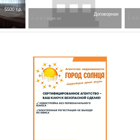
к. 2-я Поселковая
11600 т.р.
3 комн.Омск. улица Гусарова 48
Центральный р-н/
р-н/
77.5 /48 /12 /
71.05 /48 /10 /
9 этаж из 15
10