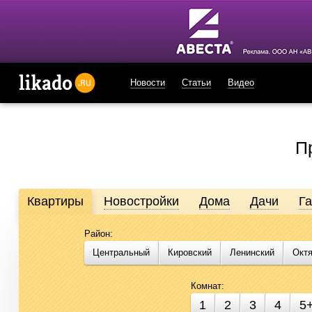
Новости
Статьи
Видео
likado.ru
П
Квартиры
Новостройки
Дома
Дачи
Г
Район:
Продажа и аренда недвижимости в Омске
Центральный
Кировский
Ленинский
Окт
Likado.ru – сайт актуальных и достоверных объявлений по не
подобрать помещение для бизнеса стало проще. Воспользуйте
Комнат:
1
2
3
4
5