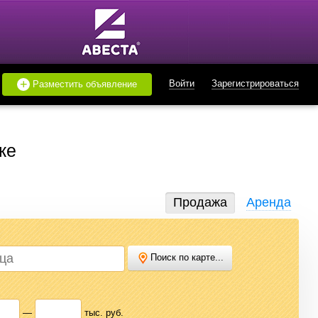
+
Войти
Зарегистрироваться
Разместить объявление
ке
Продажа
Аренда
Поиск по карте...
дать или купить квартиру, найти землю под строительство,
 нужного варианта.
—
тыс. руб.