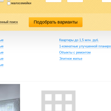
малосемейки
енный поиск
ные
Квартиры до 1,5 млн. руб.
ные
1-комнатные улучшенной планиро
ные
Объекты с ремонтом
ные
Элитное жилье
ные