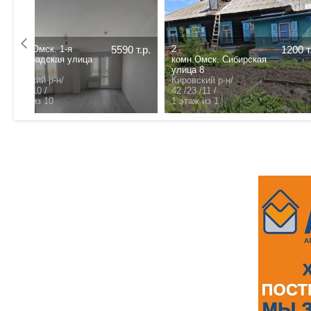
1 комн.Омск. улица
3200 т.р.
4100 т.р.
Энергетиков 63Б
.
Советский р-н/
/
- /- /- /
этаж из
31 /19.3 /5.9 /
5 этаж из 5