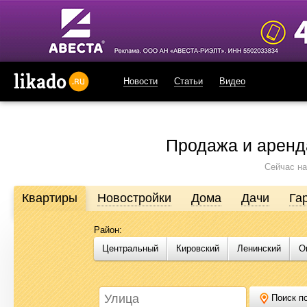
Новости
Статьи
Видео
likado.ru
Продажа и аренд
Сейчас на
Квартиры
Новостройки
Дома
Дачи
Га
Район:
Продажа и аренда недвижимости в Омске
Центральный
Кировский
Ленинский
О
Likado.ru – сайт актуальных и достоверных объявлений по нед
или купить квартиру, найти землю под строительство, подоб
Likado.ru, чтобы сэкономить время и силы в поисках нужного в
Поиск по