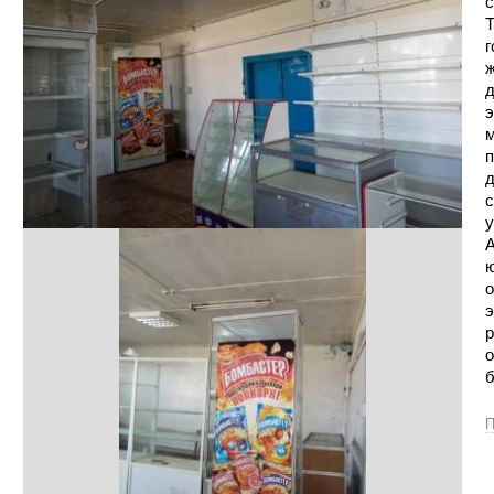
с
Т
г
ж
д
э
м
п
д
с
у
А
ю
о
э
р
о
б
П