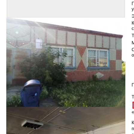
у
Э
К
с
Т
С
о
П
Т
«
К
п