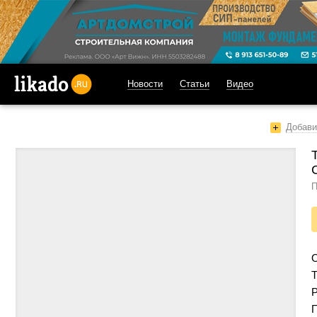
Новости
Статьи
Видео
likado.ru
Добави
П
Т
Р