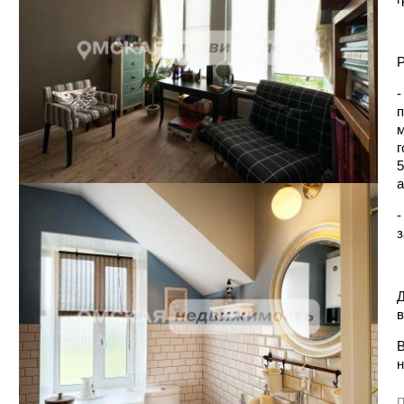
Р
-
п
м
г
5
а
-
з
Д
в
В
н
П