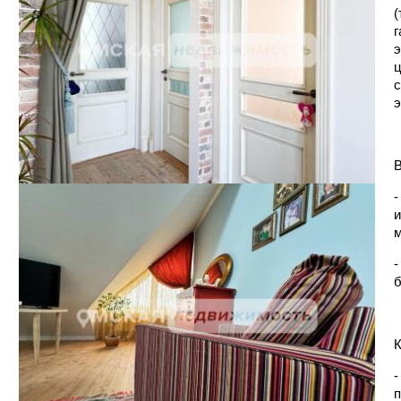
(
г
э
ц
с
э
В
-
и
м
-
б
К
-
п