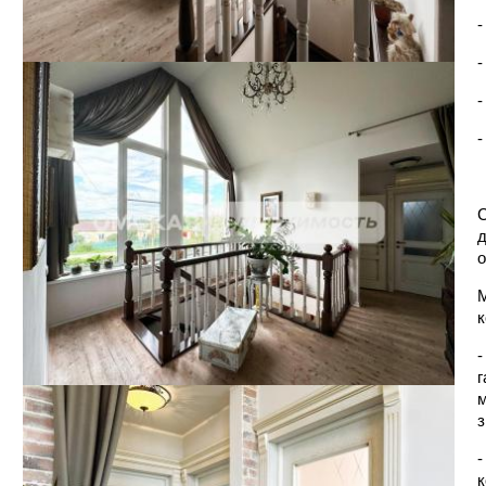
-
-
-
-
С
д
о
М
к
-
г
м
з
-
к