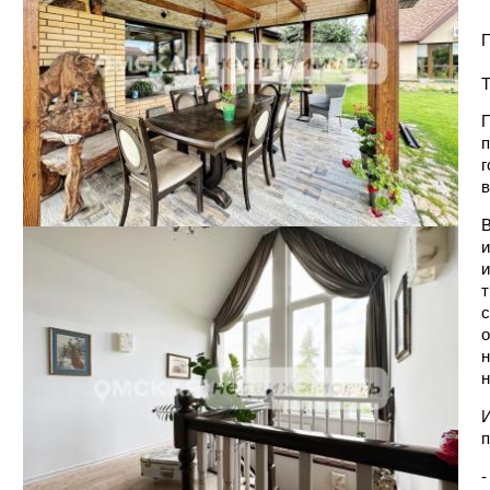
П
Т
П
п
г
в
В
и
и
т
с
о
н
н
И
п
-