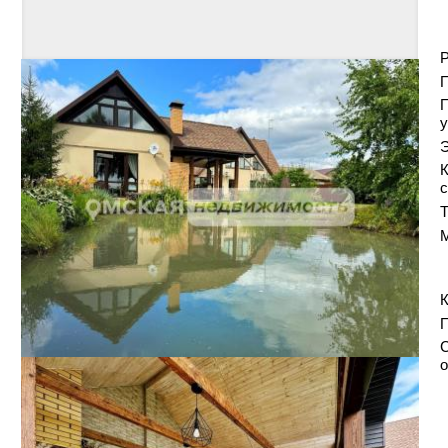
Р
у
Э
К
с
Т
П
С
о