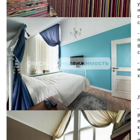
у
н
с
с
-
г
б
с
-
н
х
-
р
п
к
т
г