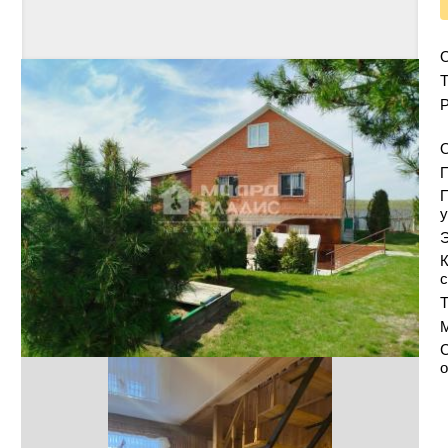
Т
Р
О
у
Э
К
с
Т
С
о