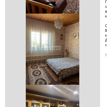
П
г
в
к
О
В
к
Д
с
П