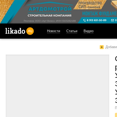
Новости
Статьи
Видео
likado.ru
Добави
П