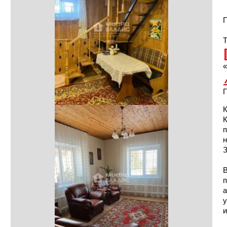
П
Т
«
Г
К
п
н
З
В
п
а
у
и