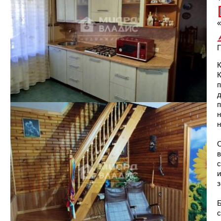
«
Г
К
п
д
п
н
н
О
в
с
и
з
Б
с