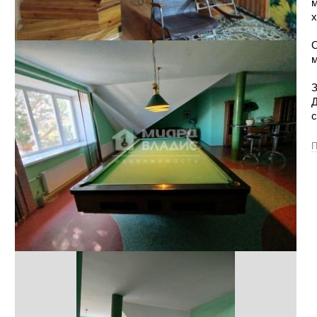
м
х
О
м
З
Д
с
П