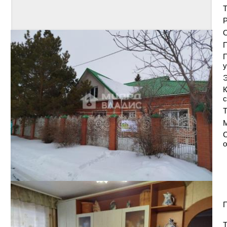
Т
Р
О
у
Э
К
с
Т
С
о
П
Т