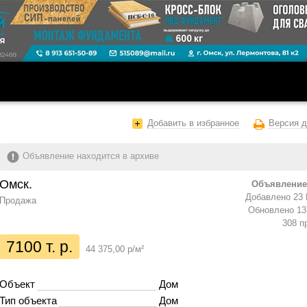
Добавить в избранное
Версия д
Объявление находится в архиве
Омск.
Объявление
Добавлено 23 
Продажа
Обновлено 13 
308 п
7100 т. р.
44 375,00 р/м²
Объект
Дом
Тип объекта
Дом