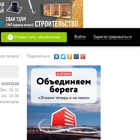
+
Войти
Зарегистрироваться
Разместить объявление
ля печати
Поделиться:
 №543628
Dec, 15:11
Jul, 10:30
росмотров