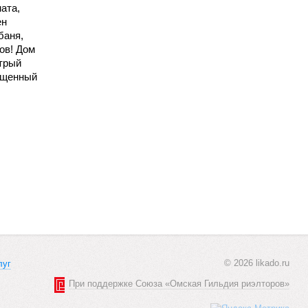
ата,
ен
баня,
ов! Дом
стрый
ещенный
© 2026 likado.ru
луг
При поддержке Союза «Омская Гильдия риэлторов»