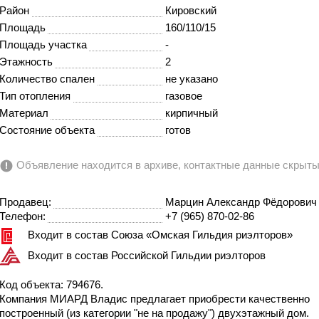
Район
Кировский
Площадь
160/110/15
Площадь участка
-
Этажность
2
Количество спален
не указано
Тип отопления
газовое
Материал
кирпичный
Состояние объекта
готов
Объявление находится в архиве, контактные данные скрыт
Продавец:
Марцин Александр Фёдорович
Телефон:
+7 (965) 870-02-86
Входит в состав Союза «Омская Гильдия риэлторов»
Входит в состав Российской Гильдии риэлторов
Код объекта: 794676.
Компания МИАРД Владис предлагает приобрести качественно
построенный (из категории "не на продажу") двухэтажный дом.