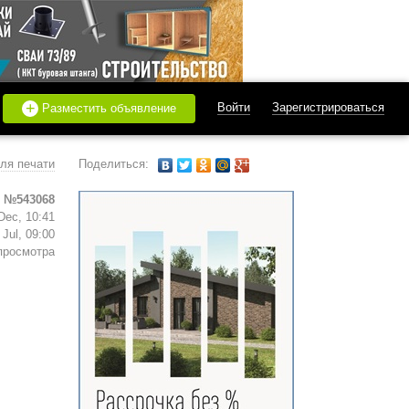
+
Войти
Зарегистрироваться
Разместить объявление
ля печати
Поделиться:
 №543068
Dec, 10:41
Jul, 09:00
просмотра