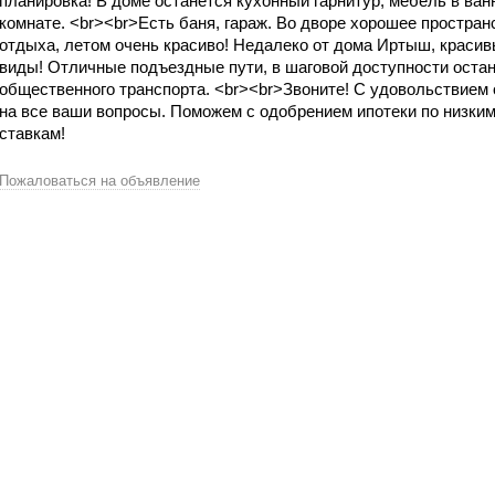
планировка! В доме останется кухонный гарнитур, мебель в ван
комнате. <br><br>Есть баня, гараж. Во дворе хорошее простран
отдыха, летом очень красиво! Недалеко от дома Иртыш, краси
виды! Отличные пoдъездныe пути, в шаговой доступности оста
общественного транспорта. <br><br>Звоните! С удовольствием 
на все ваши вопросы. Поможем с одобрением ипотеки по низки
ставкам!
Пожаловаться на объявление