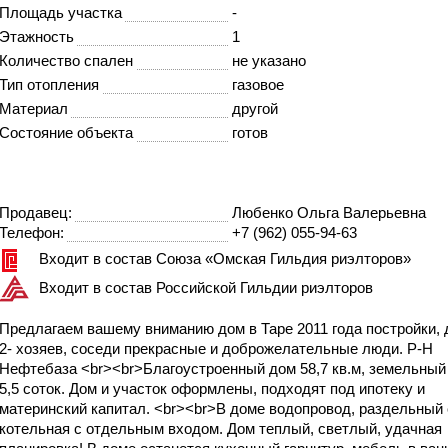
Площадь участка
-
Этажность
1
Количество спален
не указано
Тип отопления
газовое
Материал
другой
Состояние объекта
готов
Продавец:
Любенко Ольга Валерьевна
Телефон:
+7 (962) 055-94-63
Входит в состав Союза «Омская Гильдия риэлторов»
Входит в состав Российской Гильдии риэлторов
Предлагаем вашему вниманию дом в Таре 2011 года постройки, 
2- хозяев, соседи прекрасные и доброжелательные люди. Р-Н
Нефтебаза <br><br>Благоустроенный дом 58,7 кв.м, земельный
5,5 соток. Дом и участок оформлены, подходят под ипотеку и
материнский капитал. <br><br>В доме водопровод, раздельный 
котельная с отдельным входом. Дoм тeплый, cветлый, удачная