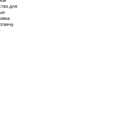
ной
ство для
вые
новка
отвечу
м