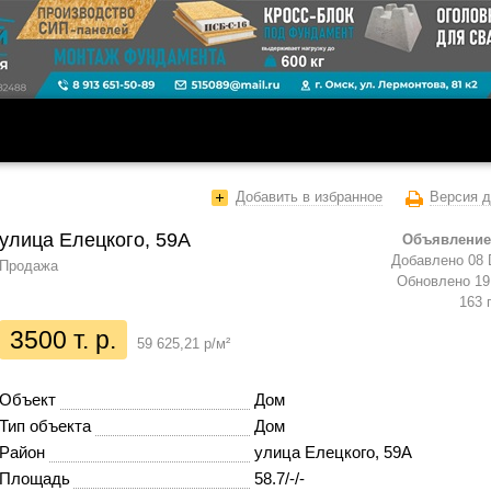
Добавить в избранное
Версия д
улица Елецкого, 59А
Объявление
Добавлено 08 
Продажа
Обновлено 19 
163 
3500 т. р.
59 625,21 р/м²
Объект
Дом
Тип объекта
Дом
Район
улица Елецкого, 59А
Площадь
58.7/-/-