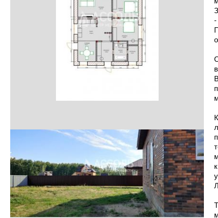
м
З
-
П
о
О
в
В
п
м
К
л
п
т
м
к
у
Л
Т
м