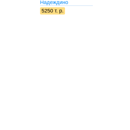
Надеждино
5250 т. р.