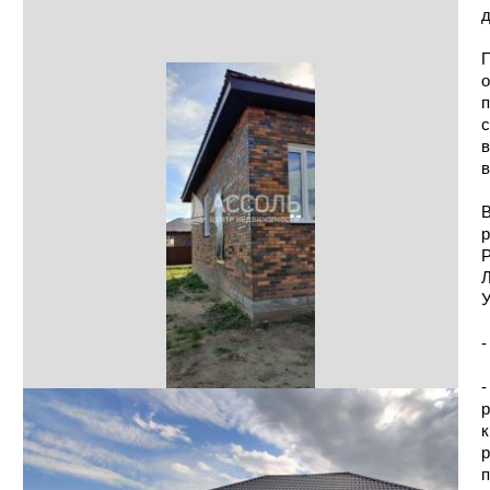
д
П
о
п
с
в
в
В
р
Р
У
-
-
р
к
р
п