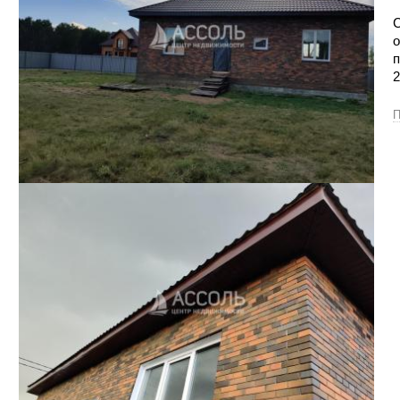
С
о
п
2
П