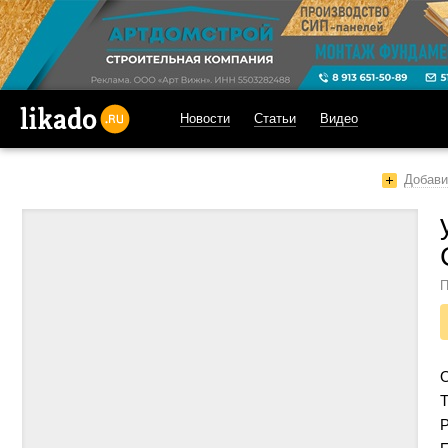
Новости
Статьи
Видео
likado.ru
Добави
П
Т
Р