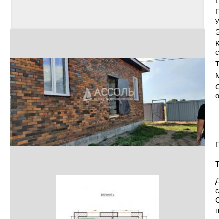
у
Э
К
с
Т
С
о
П
Т
Д
с
С
п