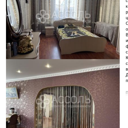
с
к
р
ц
О
о
В
и
ф
с
Ю
с
в
Д
п
П