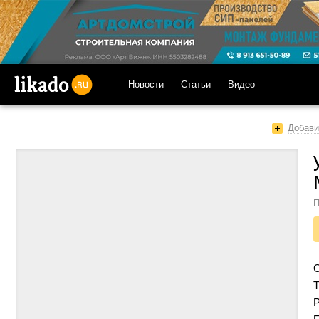
Новости
Статьи
Видео
likado.ru
Добави
П
Т
Р