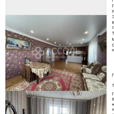
у
Э
К
с
Т
С
о
П
Т
П
б
ж
п