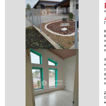
«
Г
К
п
а
п
Х
н
с
д
п
п
Д
и