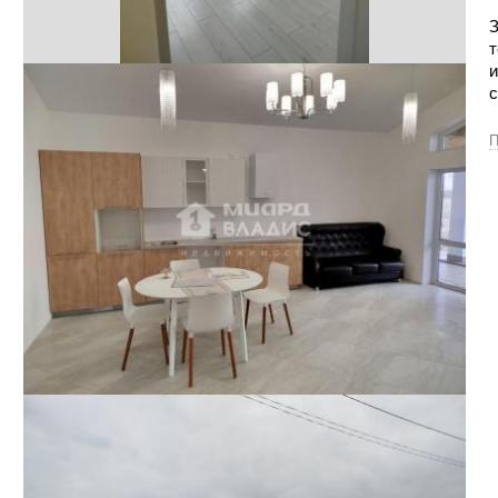
З
т
и
П