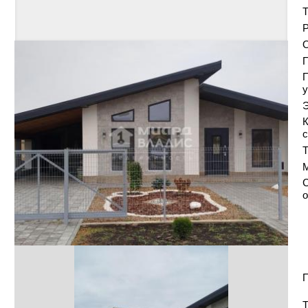
Т
Р
О
у
Э
К
с
Т
С
о
П
Т