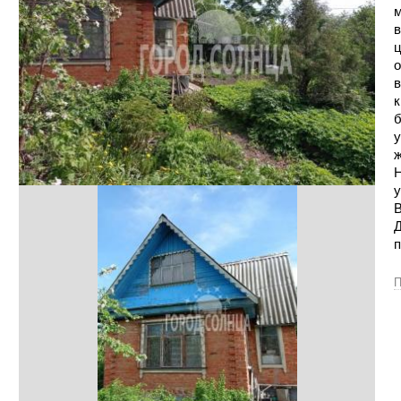
м
в
ц
о
в
к
б
у
ж
Н
у
В
Д
п
П