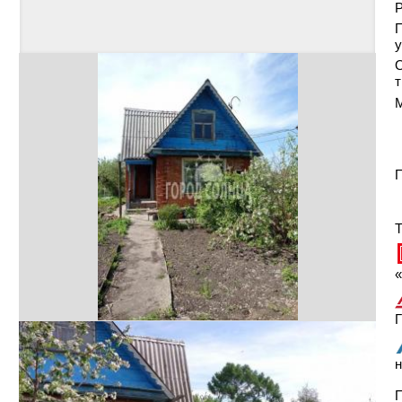
Р
у
т
П
Т
«
Г
н
П