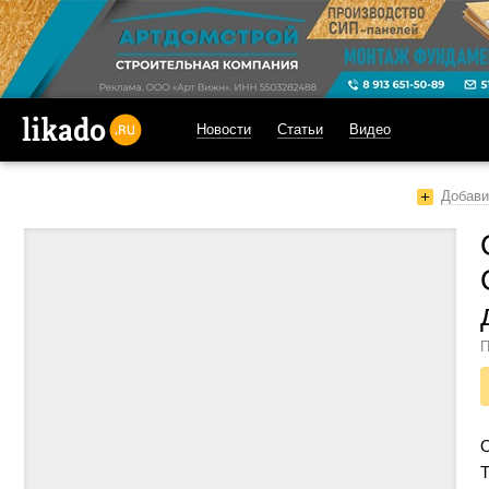
Новости
Статьи
Видео
likado.ru
Добави
П
Т