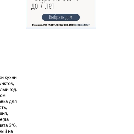
й кухни.
унктов,
лый год.
вом
овка для
сть,
шня,
егда
ата 3*6,
ный на