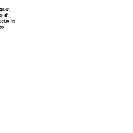
дачи.
ений,
ремя по
ая