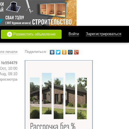
+
Войти
Зарегистрироваться
Разместить объявление
ля печати
Поделиться:
 №554479
Oct, 10:00
Aug, 09:10
просмотра