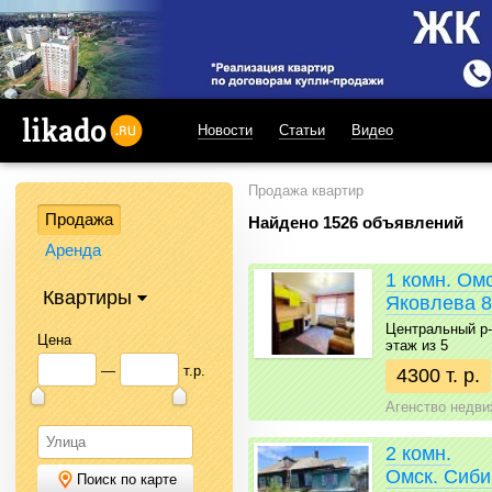
Новости
Статьи
Видео
likado.ru
Продажа квартир
Продажа
Найдено 1526 объявлений
Аренда
1 комн. Ом
Квартиры
Яковлева 
Центральный р-н 
Цена
этаж из 5
—
т.р.
4300 т. р.
Агенство недв
2 комн.
Омск. Сиби
Поиск по карте