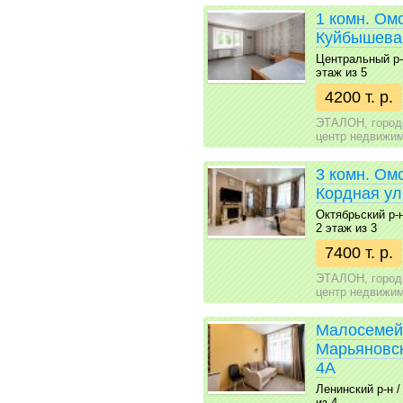
1 комн. Ом
Куйбышева
Центральный р-н 
этаж из 5
4200 т. р.
ЭТАЛОН, город
центр недвижи
3 комн. Омс
Кордная ул
Октябрьский р-н 
2 этаж из 3
7400 т. р.
ЭТАЛОН, город
центр недвижи
Малосемейк
Марьяновс
4А
Ленинский р-н / 
из 4