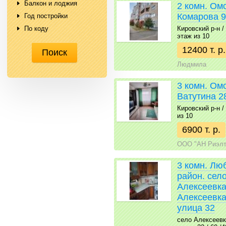
Балкон и лоджия
2 комн. Омс
Комарова 9
Год постройки
Кировский р-н / 
По коду
этаж из 10
12400 т. р.
Людмила
3 комн. Ом
Ватутина 2
Кировский р-н / 
из 10
6900 т. р.
ООО "АН Риэлт
3 комн. Лю
район. сел
Алексеевка
Алексеевка
улица 32
село Алексеевк