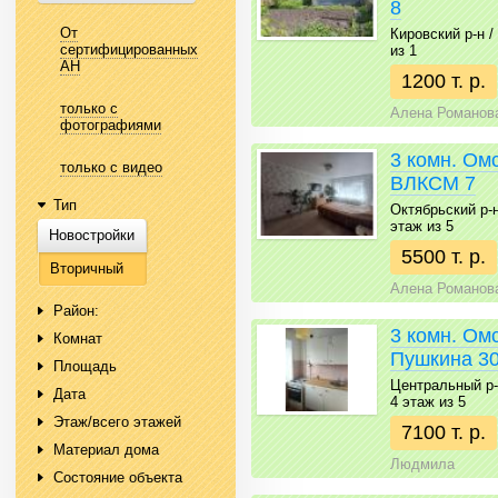
8
От
Кировский р-н / 
сертифицированных
из 1
АН
1200 т. р.
только с
Алена Романов
фотографиями
3 комн. Омс
только с видео
ВЛКСМ 7
Тип
Октябрьский р-н 
этаж из 5
Новостройки
5500 т. р.
Вторичный
Алена Романов
Район:
3 комн. Ом
Комнат
Пушкина 3
Площадь
Центральный р-н 
Дата
4 этаж из 5
Этаж/всего этажей
7100 т. р.
Материал дома
Людмила
Состояние объекта