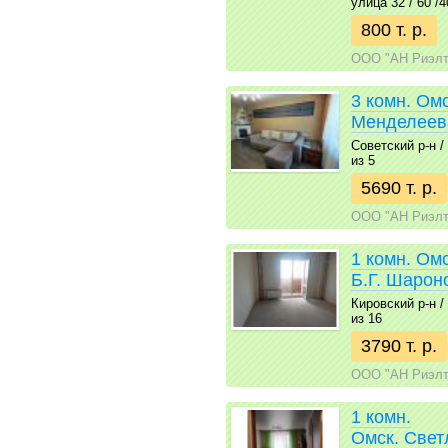
улица 32 / 60 /4
800 т. р.
ООО "АН Риэлт
3 комн. Омс
Менделеев
Советский р-н / 
из 5
5690 т. р.
ООО "АН Риэлт
1 комн. Ом
Б.Г. Шарон
Кировский р-н / 
из 16
3790 т. р.
ООО "АН Риэлт
1 комн.
Омск. Свет