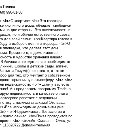
к Галина
60) 990-81-30
> <br>О квартире: <br>Эта квартира,
е кирпичного дома, обладает свободной
и на две стороны. Это обеспечивает не
шафт, но и обилие естественного света.
а для всей семьи. <br>Квартира готова к
боду в выборе стиля и интерьера. <br>О
я площадка, что делает этот дом
ьми. Кроме того, в доме имеется
асность и удобство хранения вашего
>В близости находятся все необходимые
линики, школы и детские сады, аптеки,
Магнит и Триумф), кинотеатр, а также
бор для тех, кто мечтает о собственном
создают гармоничную атмосферу. <br> <br>
в недвижимости. <br>•Если у вас есть
ение! Мы предлагаем программу Trade-in,
тарую недвижимость в качестве оплаты
вартсервис работает с ведущими
потеку с низкими ставками! Это ваша
br>•Все необходимые документы уже
<br> <br>Недвижимость без залогов и
м прямо сейчас! <br>Показ проводится по
ремя. <br> <br>обл. Омская, г. Омск, ул.
рт. 113320722 Дополнительная