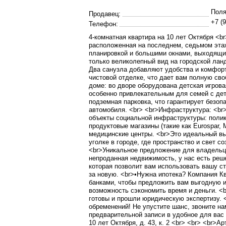
Поля
Продавец:
+7 (9
Телефон:
4-комнатная квартира на 10 лет Октября <br
расположенная на последнем, седьмом этаж
планировкой и большими окнами, выходящим
только великолепный вид на городской ланд
Два санузла добавляют удобства и комфорт
чистовой отделке, что дает вам полную сво
доме: во дворе оборудована детская игрова
особенно привлекательным для семей с дет
подземная парковка, что гарантирует безоп
автомобиля. <br> <br>Инфраструктура: <br
объекты социальной инфраструктуры: полик
продуктовые магазины (такие как Eurospar, 
медицинские центры. <br>Это идеальный вы
уголке в городе, где пространство и свет 
<br>Уникальное предложение для владельце
непроданная недвижимость, у нас есть реш
которая позволит вам использовать вашу с
за новую. <br>•Нужна ипотека? Компания К
банками, чтобы предложить вам выгодную и
возможность сэкономить время и деньги. <
готовы и прошли юридическую экспертизу. 
обременений! Не упустите шанс, звоните на
предварительной записи в удобное для вас в
10 лет Октября, д. 43, к. 2 <br> <br> <br>А