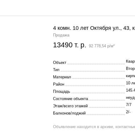
4 комн. 10 лет Октября ул., 43, к
Продажа
13490 т. р.
92 778,54 р/м²
Квар
Объект
Втор
Тип
кирп
Материал
10 ле
Район
145.
Площадь
неуд
Состояние объекта
7/7
Этаж/всего этажей
2/-
Балконов/лоджий
Объявление находится в архиве, контактны