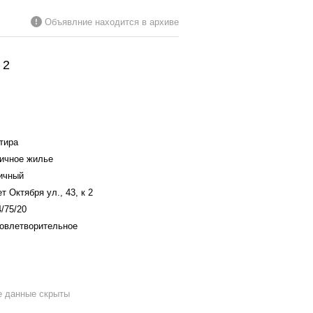
Объявлние находится в архиве
!
 2
тира
ичное жилье
ичный
т Октября ул., 43, к 2
4/75/20
овлетворительное
е данные скрыты