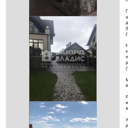
П
ш
(
(
Н
к
п
р
(
М
в
Р
и
в
У
р