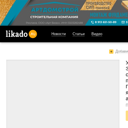
Новости
Статьи
Видео
likado.ru
Добави
У
П