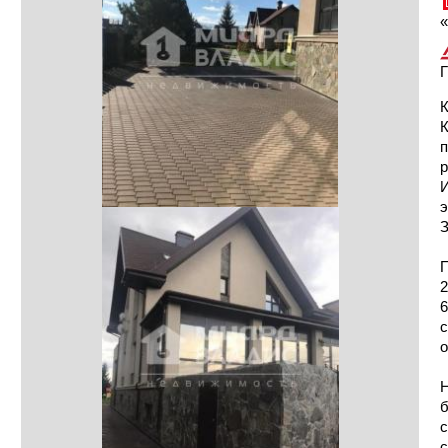
«
Г
К
п
р
И
э
З
П
2
6
с
о
Н
б
с
с