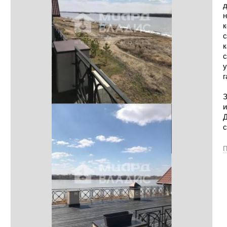
д
н
к
с
к
с
у
г
З
и
Д
с
П