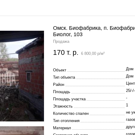
Омск. Биофабрика, п. Биофабр
Биолог, 103
Продажа
170 т. р.
6 800,00 р/м²
Дом
Объект
Дом
Тип объекта
Цент
Район
25/-/-
Площадь
-
Площадь участка
1
Этажность
не у
Количество спален
газо
Тип отопления
друг
Материал
гото