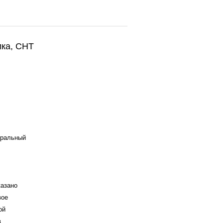
ика, СНТ
ральный
казано
вое
ой
в