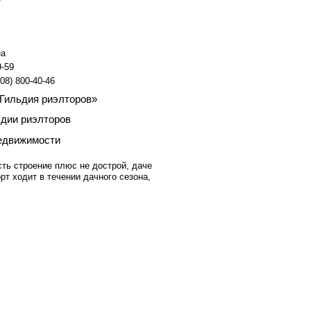
а
9-59
08) 800-40-46
 Гильдия риэлторов»
ьдии риэлторов
едвижимости
сть строение плюс не дострой, даче
рт ходит в течении дачного сезона,